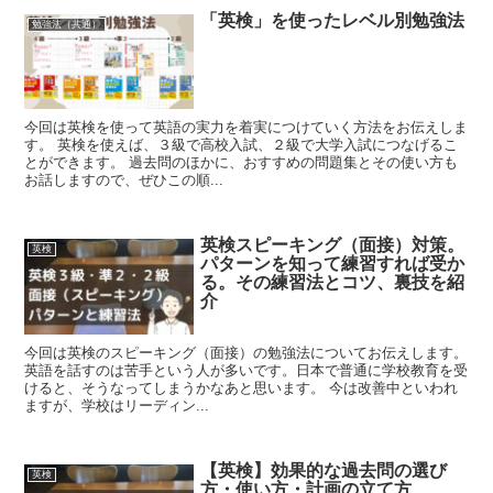
「英検」を使ったレベル別勉強法
勉強法（共通）
今回は英検を使って英語の実力を着実につけていく方法をお伝えしま
す。 英検を使えば、３級で高校入試、２級で大学入試につなげるこ
とができます。 過去問のほかに、おすすめの問題集とその使い方も
お話しますので、ぜひこの順...
英検スピーキング（面接）対策。
英検
パターンを知って練習すれば受か
る。その練習法とコツ、裏技を紹
介
今回は英検のスピーキング（面接）の勉強法についてお伝えします。
英語を話すのは苦手という人が多いです。日本で普通に学校教育を受
けると、そうなってしまうかなあと思います。 今は改善中といわれ
ますが、学校はリーディン...
【英検】効果的な過去問の選び
英検
方・使い方・計画の立て方