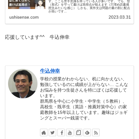
す。ここも苦手意識を持っている人が多いです。 でも、型
（形式）を守って書けば高得点が狙えます（穴埋め読書感
想文みたいな感じ） しかも、英作文は問題の量の割に配点
が高いです...
ushisense.com
2023.03.31
応援しています^^ 牛込伸幸
牛込伸幸
学校の授業がわからない、机に向かえない、
勉強しているのに成績が上がらない… こんな
お悩みを持つ生徒さんを特にぼくは応援して
います。
群馬県を中心に小学生・中学生（５教科）、
高校生・既卒生（英語・推薦対策中心）の家
庭教師を15年以上しています。趣味はジョギ
ングとスーパー銭湯です。