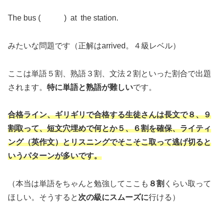
The bus ( ) at the station.
みたいな問題です（正解はarrived。４級レベル）
ここは単語５割、熟語３割、文法２割といった割合で出題
されます。
特に単語と熟語が難しい
です。
合格ライン、ギリギリで合格する生徒さんは長文で８、９
割取って、短文穴埋めで何とか５、６割を確保、ライティ
ング（英作文）とリスニングでそこそこ取って逃げ切ると
いうパターンが多いです。
（本当は単語をちゃんと勉強してここも
８割
くらい取って
ほしい。そうすると
次の級にスムーズに
行ける）