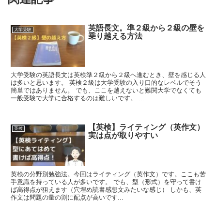
英語長文。準２級から２級の壁を
大学受験
乗り越える方法
大学受験の英語長文は英検準２級から２級へ進むとき、壁を感じる人
は多いと思います。 英検２級は大学受験の入り口的なレベルでそう
簡単ではありません。 でも、ここを越えないと難関大学でなくても
一般受験で大学に合格するのは難しいです。 ...
【英検】ライティング（英作文）
英検
実は点が取りやすい
英検の分野別勉強法。今回はライティング（英作文）です。ここも苦
手意識を持っている人が多いです。 でも、型（形式）を守って書け
ば高得点が狙えます（穴埋め読書感想文みたいな感じ） しかも、英
作文は問題の量の割に配点が高いです...