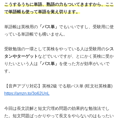
こうするうちに単語、熟語の力もついてきますから、ここ
で単語帳も使って単語を覚え切ります。
単語帳は英検用の
「パス単」
でもいいですし、受験用に使
っている単語帳でも構いません。
受験勉強の一環として英検をやっている人は受験用の
シス
タンやターゲット
などでいいですが、とにかく英検に受か
りたいという人は
「パス単」
を使った方が効率がいいで
す。
【音声アプリ対応】英検2級 でる順パス単 (旺文社英検書)
https://amzn.to/3o62UnL
今回は長文読解と短文穴埋め問題の効果的な勉強法でし
た。短文問題ばっかりやって長文をやらないのはもったい