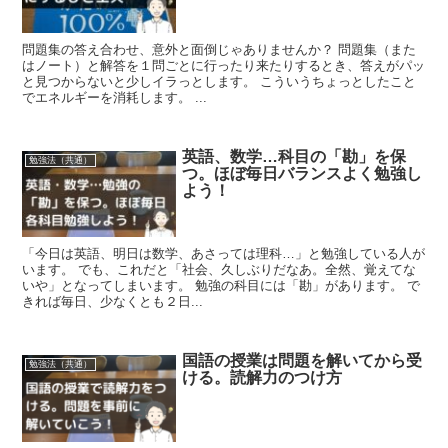
問題集の答え合わせ、意外と面倒じゃありませんか？ 問題集（また
はノート）と解答を１問ごとに行ったり来たりするとき、答えがパッ
と見つからないと少しイラっとします。 こういうちょっとしたこと
でエネルギーを消耗します。 ...
英語、数学…科目の「勘」を保
勉強法（共通）
つ。ほぼ毎日バランスよく勉強し
よう！
「今日は英語、明日は数学、あさっては理科…」と勉強している人が
います。 でも、これだと「社会、久しぶりだなあ。全然、覚えてな
いや」となってしまいます。 勉強の科目には「勘」があります。 で
きれば毎日、少なくとも２日...
国語の授業は問題を解いてから受
勉強法（共通）
ける。読解力のつけ方