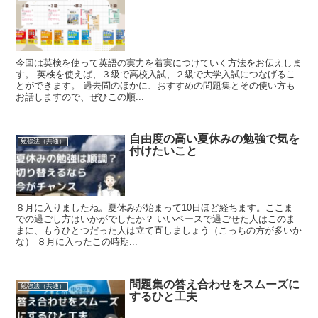
今回は英検を使って英語の実力を着実につけていく方法をお伝えしま
す。 英検を使えば、３級で高校入試、２級で大学入試につなげるこ
とができます。 過去問のほかに、おすすめの問題集とその使い方も
お話しますので、ぜひこの順...
自由度の高い夏休みの勉強で気を
勉強法（共通）
付けたいこと
８月に入りましたね。夏休みが始まって10日ほど経ちます。ここま
での過ごし方はいかがでしたか？ いいペースで過ごせた人はこのま
まに、もうひとつだった人は立て直しましょう（こっちの方が多いか
な） ８月に入ったこの時期...
問題集の答え合わせをスムーズに
勉強法（共通）
するひと工夫