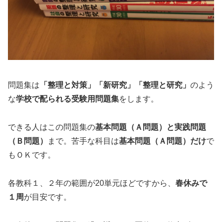
問題集は
「整理と対策」「新研究」「整理と研究」
のよう
な
学校で配られる受験用問題集
をします。
できる人はこの問題集の
基本問題（Ａ問題）と実践問題
（Ｂ問題）
まで。苦手な科目は
基本問題（Ａ問題）だけ
で
もＯＫです。
各教科１、２年の範囲が20単元ほどですから、
春休みで
１周
が目安です。