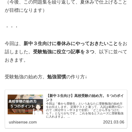
（今後、この問題集を繰り返して、夏休みで仕上げること
が目標になります）
・・・
今回は、
新中３生向けに春休みにやっておきたいこと
をお
話しました。
受験勉強に役立つ記事を３つ
、以下に並べて
おきます。
受験勉強の始め方。
勉強習慣
の作り方↓
【新中３生向け】高校受験の始め方。５つのポイ
ント
今回は「春から受験生」というあなたに受験勉強の始め方
をお伝えします。 定期テストと違って、入試は範囲が広い
ので（何せ中１～中３まで全部）「どこから手をつけた
ら？」となりがちです。 これを知るとスムーズに受験勉強
に入れますよ。 ...
ushisense.com
2021.03.06