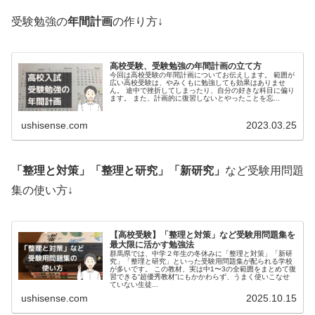
受験勉強の
年間計画
の作り方↓
高校受験、受験勉強の年間計画の立て方
今回は高校受験の年間計画についてお伝えします。 範囲が
広い高校受験は、やみくもに勉強しても効果はありませ
ん。 途中で挫折してしまったり、自分の好きな科目に偏り
ます。 また、計画的に復習しないとやったことを忘...
ushisense.com
2023.03.25
「整理と対策」「整理と研究」「新研究」
など受験用問題
集の使い方↓
【高校受験】「整理と対策」など受験用問題集を
最大限に活かす勉強法
群馬県では、中学２年生の冬休みに「整理と対策」「新研
究」「整理と研究」といった受験用問題集が配られる学校
が多いです。 この教材、実は中1〜3の全範囲をまとめて復
習できる“超優秀教材”にもかかわらず、うまく使いこなせ
ていない生徒...
ushisense.com
2025.10.15