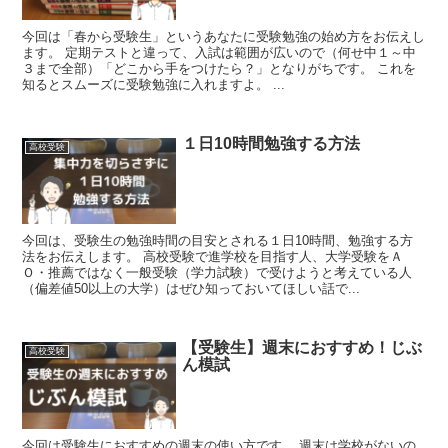
今回は「春から受験生」というあなたに受験勉強の始め方をお伝えし
ます。 定期テストと違って、入試は範囲が広いので（何せ中１～中
３まで全部）「どこから手をつけたら？」となりがちです。 これを
知るとスムーズに受験勉強に入れますよ。 ...
１日10時間勉強する方法
高校受験
今回は、受験生の勉強時間の目安とされる１日10時間、勉強する方
法をお伝えします。 高校受験で進学校を目指す人、大学受験をＡ
Ｏ・推薦ではなく一般受験（学力試験）で受けようと考えている人
（偏差値50以上の大学）はぜひ知っておいてほしい話で...
【受験生】週末におすすめ！じぶ
高校受験
ん模試
今回は受験生におすすめの週末の使い方です。 週末は学校がないの