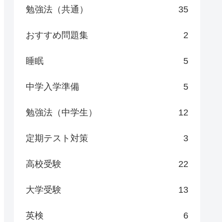
勉強法（共通）
35
おすすめ問題集
2
睡眠
5
中学入学準備
5
勉強法（中学生）
12
定期テスト対策
3
高校受験
22
大学受験
13
英検
6