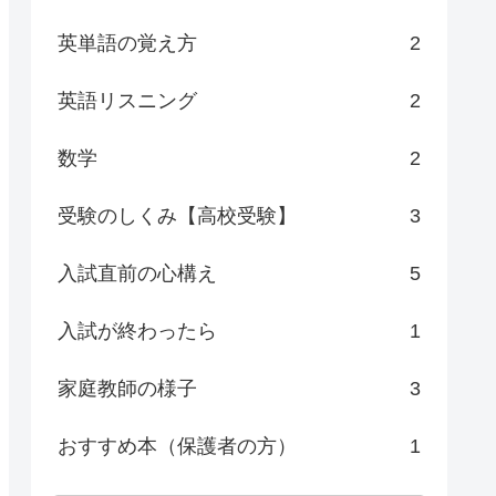
英単語の覚え方
2
英語リスニング
2
数学
2
受験のしくみ【高校受験】
3
入試直前の心構え
5
入試が終わったら
1
家庭教師の様子
3
おすすめ本（保護者の方）
1