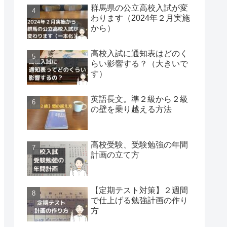
群馬県の公立高校入試が変
わります（2024年２月実施
から）
高校入試に通知表はどのく
らい影響する？（大きいで
す）
英語長文。準２級から２級
の壁を乗り越える方法
高校受験、受験勉強の年間
計画の立て方
【定期テスト対策】２週間
で仕上げる勉強計画の作り
方