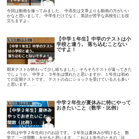
今回は動画を撮ってみました。 中高生は文章よりも動画の方がいい
かなと思いまして。 中学生だけでなく、英語が苦手な高校生にも役
立ちますよ↓
【中学１年生】中学のテストは小
勉強法（中学生）
学校と違う。 落ち込むことない
ですよ！
期末テストが終わって少し経ちました。そろそろテストが返ってきた
でしょうか。 中学２、３年生は慣れたと思いますが、１年生は初め
ての定期テストです。 テストの点にショックを受けている人も多い
と思います。 ...
中学２年生が夏休みに特にやって
勉強法（中学生）
おきたいこと（数学・比例）
今回は中学２年生向けのお話です。 ２年生は夏休みが明けると、数
学で「一次関数」をやると思います。 これは１年生のときの「比