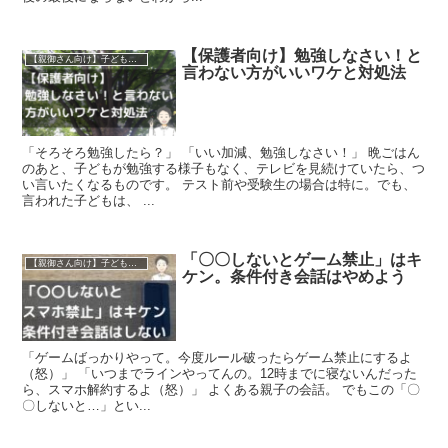
【保護者向け】勉強しなさい！と
【親御さん向け】子どもをやる気にさせるコツ
言わない方がいいワケと対処法
「そろそろ勉強したら？」 「いい加減、勉強しなさい！」 晩ごはん
のあと、子どもが勉強する様子もなく、テレビを見続けていたら、つ
い言いたくなるものです。 テスト前や受験生の場合は特に。でも、
言われた子どもは、 ...
「〇〇しないとゲーム禁止」はキ
【親御さん向け】子どもをやる気にさせるコツ
ケン。条件付き会話はやめよう
「ゲームばっかりやって。今度ルール破ったらゲーム禁止にするよ
（怒）」 「いつまでラインやってんの。12時までに寝ないんだった
ら、スマホ解約するよ（怒）」 よくある親子の会話。 でもこの「〇
〇しないと…」とい...