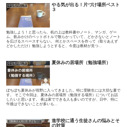
やる気が出る！片づけ場所ベスト
やる気の出し方
３
勉強しよう！と思ったら、机の上は教科書やノート、マンガ、ゲー
ム、飲みかけのペットボトルで散らかっていて、どかさないとノート
を広げるスペースすらない。 何とかスペースを作って（取りあえず
どかしただけ）勉強しようとすると、今度は教材が見つ...
夏休みの居場所（勉強場所）
やる気の出し方
ぼちぼち夏休みが視野に入ってきました。特に受験生には大切な夏で
す。 そこで今回は、夏休みの居場所（勉強する場所）についてお話
したいと思います。 夜は家でできる人も多いのですが、日中、特に
午後はできないことが多いも...
進学校に通う生徒さんの悩みとそ
【親御さん向け】子どもをやる気にさせるコツ
の対策