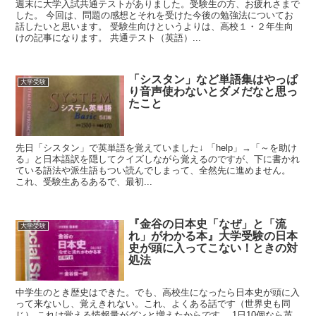
週末に大学入試共通テストがありました。受験生の方、お疲れさまで
した。 今回は、問題の感想とそれを受けた今後の勉強法についてお
話したいと思います。 受験生向けというよりは、高校１・２年生向
けの記事になります。 共通テスト（英語）...
「シスタン」など単語集はやっぱ
大学受験
り音声使わないとダメだなと思っ
たこと
先日「シスタン」で英単語を覚えていました↓ 「help」→「～を助け
る」と日本語訳を隠してクイズしながら覚えるのですが、下に書かれ
ている語法や派生語もつい読んでしまって、全然先に進めません。
これ、受験生あるあるで、最初...
『金谷の日本史「なぜ」と「流
大学受験
れ」がわかる本』大学受験の日本
史が頭に入ってこない！ときの対
処法
中学生のとき歴史はできた。でも、高校生になったら日本史が頭に入
って来ないし、覚えきれない。これ、よくある話です（世界史も同
じ） これは覚える情報量がグンと増えたからです。 1日10個なら英