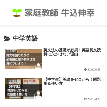
中学英語
英文法の基礎が必須！英語長文読
中学英語
解に欠かせない理由
2023.06.25
【中学生】英語をゼロから！問題
中学英語
集＆使い方
2023.03.28